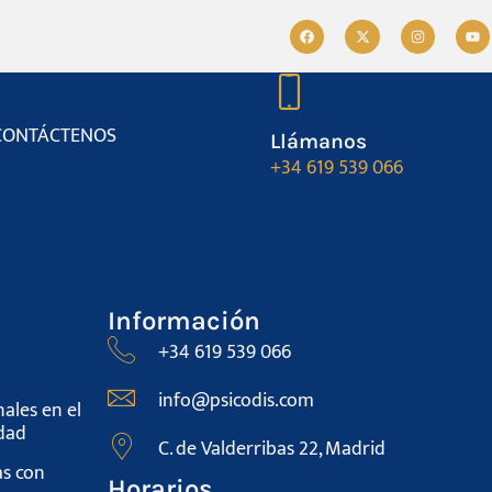
CONTÁCTENOS
Llámanos
+34 619 539 066
Información
+34 619 539 066
info@psicodis.com
ales en el
dad
C. de Valderribas 22, Madrid
s con
Horarios