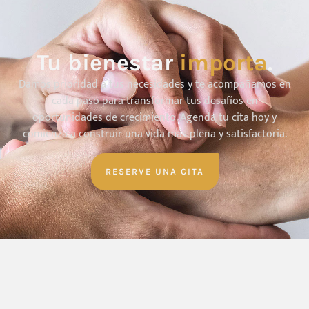
Tu bienestar
importa
.
Damos prioridad a tus necesidades y te acompañamos en
cada paso para transformar tus desafíos en
oportunidades de crecimiento. Agenda tu cita hoy y
comienza a construir una vida más plena y satisfactoria.
RESERVE UNA CITA