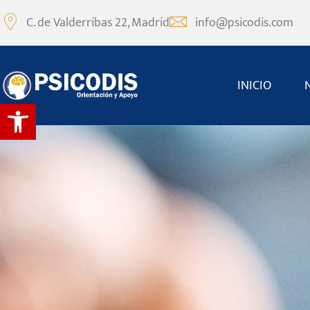
C. de Valderribas 22, Madrid
info@psicodis.com
INICIO
Abrir barra de herramientas