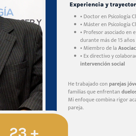
Experiencia y trayector
• Doctor en Psicología C
• Máster en Psicología Cl
• Profesor asociado en e
durante más de 15 años
• Miembro de la
Asociac
• Ex directivo y colabor
intervención social
He trabajado con
parejas jóv
familias que enfrentan
duelos
Mi enfoque combina rigor aca
pareja.
30
+