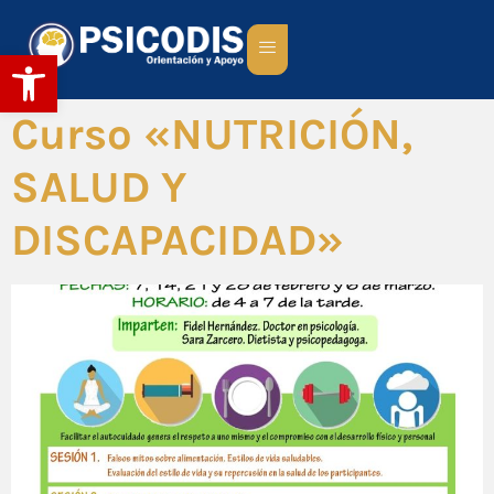
Abrir barra de herramientas
Curso «NUTRICIÓN,
SALUD Y
DISCAPACIDAD»