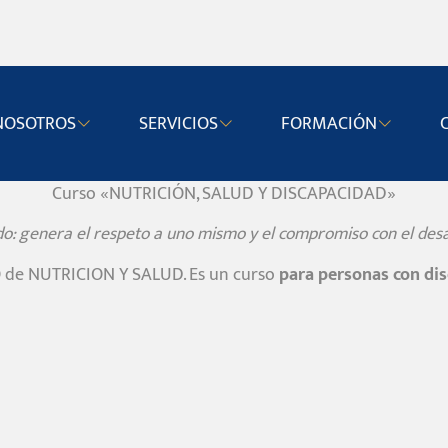
NOSOTROS
SERVICIOS
FORMACIÓN
Curso «NUTRICIÓN, SALUD Y DISCAPACIDAD»
ado: genera el respeto a uno mismo y el compromiso con el desar
 de NUTRICION Y SALUD. Es un curso
para personas con di