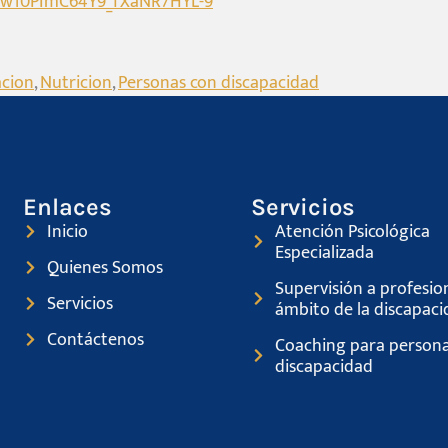
aw10PImC64Y9_fXaNR7HYL-9
cion
,
Nutricion
,
Personas con discapacidad
Enlaces
Servicios
Inicio
Atención Psicológica
Especializada
Quienes Somos
Supervisión a profesion
Servicios
ámbito de la discapaci
Contáctenos
Coaching para persona
discapacidad