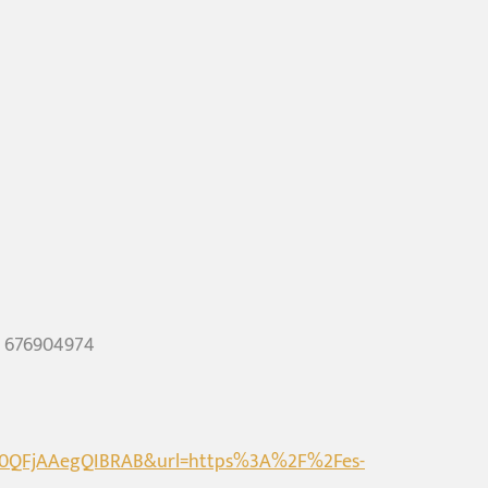
en 676904974
o0QFjAAegQIBRAB&url=https%3A%2F%2Fes-