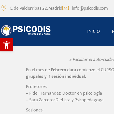
C. de Valderribas 22, Madrid
info@psicodis.com
INICIO
Abrir barra de herramientas
» Facilitar el auto-cuid
En el mes de
Febrero
dará comienzo el CURSO
grupales y 1 sesión individual.
Profesores:
– Fidel Hernandez: Doctor en psicología
– Sara Zarcero: Dietista y Psicopedagoga
Sesiones: