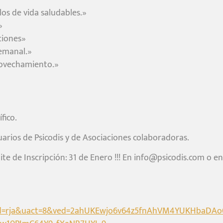
los de vida saludables.»
»
ciones»
semanal.»
provechamiento.»
fico.
arios de Psicodis y de Asociaciones colaboradoras.
ímite de Inscripción: 31 de Enero !!! En info@psicodis.com o 
cad=rja&uact=8&ved=2ahUKEwjo6v64z5fnAhVM4YUKHbaDA