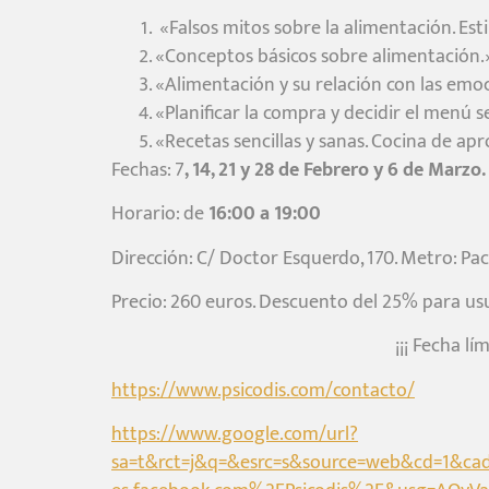
«Falsos mitos sobre la alimentación. Esti
«Conceptos básicos sobre alimentación.
«Alimentación y su relación con las emo
«Planificar la compra y decidir el menú 
«Recetas sencillas y sanas. Cocina de a
Fechas: 7
, 14, 21 y 28 de Febrero y 6 de Marzo.
Horario: de
16:00 a 19:00
Dirección: C/ Doctor Esquerdo, 170. Metro: Pací
Precio: 260 euros. Descuento del 25% para usu
¡¡¡ Fecha l
https://www.psicodis.com/contacto/
https://www.google.com/url?
sa=t&rct=j&q=&esrc=s&source=web&cd=1&