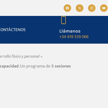
CONTÁCTENOS
Llámanos
+34 619 539 066
rollo físico y personal «
scapacidad
. Un programa de
5 sesiones