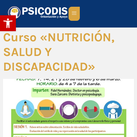
Abrir barra de herramientas
Curso «NUTRICIÓN,
SALUD Y
DISCAPACIDAD»